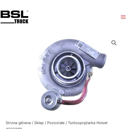
Przejdź
Ma
do
Me
treści
Strona główna
/
Sklep
/
Pozostałe
/ Turbosprężarka Holset