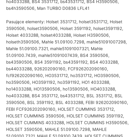
ho4033288, BS4 3531712, bs43531712, BS4 H3590506,
bs4h3590506, Man TURBO D0836 LFL41
Pasujące elementy: Holset 3531712, holset3531712, Holset
3590506, holset3590506, Holset 3591192, holset3591192,
Holset 4033288, holset4033288, Holset H3590506,
holseth3590506, Mahle 51.09100.7298, mahle51091007298,
Mahle 51.09100.7321, mahle51091007321, Mahle
51.09100.7439, mahle51091007439, BS4 3590506,
bs43590506, BS4 3591192, bs43591192, BS4 4033288,
bs44033288, 926202090160, FCF926202090160,
fcf926202090160, HO3531712, ho3531712, HO3590506,
ho3590506, HO3591192, ho3591192, HO1 4033288,
ho14033288, HO13590506, ho13590506, HO4033288,
ho4033288, BS4 3531712, bs43531712, BSL 3531712, BSL
3590506, BSL 3591192, BSL 4033288, FEBI 926202090160,
FEBI FCF926202090160, HOLSET CUMMINS 3531712,
HOLSET CUMMINS 3590506, HOLSET CUMMINS 3591192,
HOLSET CUMMINS 4033288, HOLSET CUMMINS H3590506,
HOLSET 3590506, MAHLE 51.09100.7298, MAHLE
51.09100.7321, MAHLE 51.09100.7439, HOLSET CUMMINS