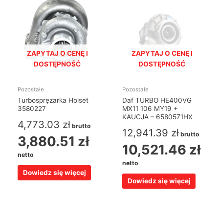
ZAPYTAJ O CENĘ I
ZAPYTAJ O CENĘ I
DOSTĘPNOŚĆ
DOSTĘPNOŚĆ
Pozostałe
Pozostałe
Turbosprężarka Holset
Daf TURBO HE400VG
3580227
MX11 106 MY19 +
KAUCJA – 6580571HX
4,773.03
zł
brutto
12,941.39
zł
brutto
3,880.51
zł
10,521.46
zł
netto
netto
Dowiedz się więcej
Dowiedz się więcej