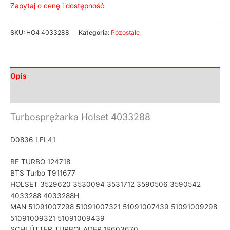
Zapytaj o cenę i dostępność
SKU:
HO4 4033288
Kategoria:
Pozostałe
Opis
Informacje dodatkowe
Turbosprężarka Holset 4033288
D0836 LFL41
BE TURBO 124718
BTS Turbo T911677
HOLSET 3529620 3530094 3531712 3590506 3590542
4033288 4033288H
MAN 51091007298 51091007321 51091007439 51091009298
51091009321 51091009439
SCHLÜTTER TURBOLADER 18603670