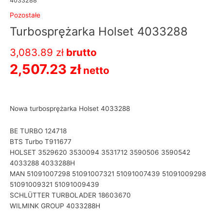
4033288
Pozostałe
Turbosprężarka Holset 4033288
3,083.89
zł
brutto
2,507.23
zł
netto
Nowa turbosprężarka Holset 4033288
BE TURBO 124718
BTS Turbo T911677
HOLSET 3529620 3530094 3531712 3590506 3590542
4033288 4033288H
MAN 51091007298 51091007321 51091007439 51091009298
51091009321 51091009439
SCHLÜTTER TURBOLADER 18603670
WILMINK GROUP 4033288H