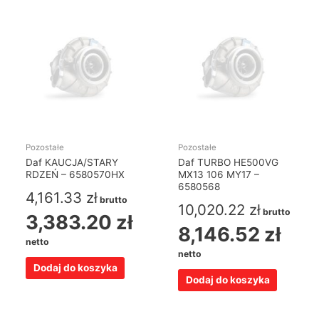
Pozostałe
Pozostałe
Daf KAUCJA/STARY
Daf TURBO HE500VG
RDZEŃ – 6580570HX
MX13 106 MY17 –
6580568
4,161.33
zł
brutto
10,020.22
zł
brutto
3,383.20
zł
8,146.52
zł
netto
netto
Dodaj do koszyka
Dodaj do koszyka