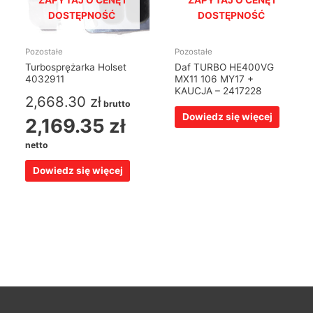
DOSTĘPNOŚĆ
DOSTĘPNOŚĆ
Pozostałe
Pozostałe
Turbosprężarka Holset
Daf TURBO HE400VG
4032911
MX11 106 MY17 +
KAUCJA – 2417228
2,668.30
zł
brutto
Dowiedz się więcej
2,169.35
zł
netto
Dowiedz się więcej