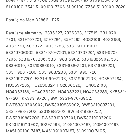
MAN 7487 7516 7766 7768 51.09100-7487 51.09100-7516
51.09100-7541 51.09100-7766 51.09100-7768 51.09100-7820
Pasuję do Man D2866 LF25
Pasujące elementy: 2836327, 2836328, 317515, 331-970-
7201, 3319707201, 3597284, 3597285, 4032106, 4033188,
4033220, 4033221, 4033283, 5331-970-6902,
53319706902, 5331-970-7201, 53319707201, 5331-970-
7206, 53319707206, 5331-988-6902, 53319886902, 5331-
988-6910, 53319886910, 5331-988-7201, 53319887201,
5331-988-7206, 53319887206, 5331-990-7201,
53319907201, 5331-990-7206, 53319907206, HO3597284,
HO3597285, HO2836327, HO2836328, HO4032106,
HO4033188, HO4033220, HO4033221, HO4033283, KK5331-
9-7201, KK533197201, BWT5331-970-6902,
BWT53319706902, BW53319886902, BW53319887201,
5331-988-7202, 53319887202, BW53319887202,
BW53319887206, BW53319907201, BW53319907206,
KK53319716902, 10297593, 51.09100.7487, 51091007487,
MA51.09100.7487, MA51091007487, 51.09100.7495,