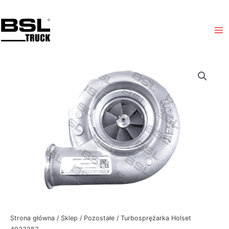
Przejdź
Ma
do
Me
treści
Strona główna
/
Sklep
/
Pozostałe
/ Turbosprężarka Holset