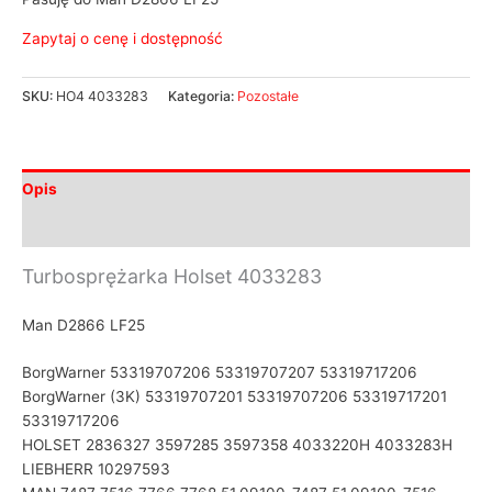
Zapytaj o cenę i dostępność
SKU:
HO4 4033283
Kategoria:
Pozostałe
Opis
Informacje dodatkowe
Turbosprężarka Holset 4033283
Man D2866 LF25
BorgWarner 53319707206 53319707207 53319717206
BorgWarner (3K) 53319707201 53319707206 53319717201
53319717206
HOLSET 2836327 3597285 3597358 4033220H 4033283H
LIEBHERR 10297593