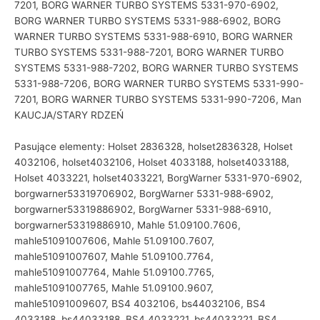
7201, BORG WARNER TURBO SYSTEMS 5331-970-6902,
BORG WARNER TURBO SYSTEMS 5331-988-6902, BORG
WARNER TURBO SYSTEMS 5331-988-6910, BORG WARNER
TURBO SYSTEMS 5331-988-7201, BORG WARNER TURBO
SYSTEMS 5331-988-7202, BORG WARNER TURBO SYSTEMS
5331-988-7206, BORG WARNER TURBO SYSTEMS 5331-990-
7201, BORG WARNER TURBO SYSTEMS 5331-990-7206, Man
KAUCJA/STARY RDZEŃ
Pasujące elementy: Holset 2836328, holset2836328, Holset
4032106, holset4032106, Holset 4033188, holset4033188,
Holset 4033221, holset4033221, BorgWarner 5331-970-6902,
borgwarner53319706902, BorgWarner 5331-988-6902,
borgwarner53319886902, BorgWarner 5331-988-6910,
borgwarner53319886910, Mahle 51.09100.7606,
mahle51091007606, Mahle 51.09100.7607,
mahle51091007607, Mahle 51.09100.7764,
mahle51091007764, Mahle 51.09100.7765,
mahle51091007765, Mahle 51.09100.9607,
mahle51091009607, BS4 4032106, bs44032106, BS4
4033188, bs44033188, BS4 4033221, bs44033221, BS4