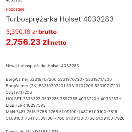
4033283
Pozostałe
Turbosprężarka Holset 4033283
3,390.16
zł
brutto
2,756.23
zł
netto
Nowa turbosprężarka Holset 4033283
BorgWarner 53319707206 53319707207 53319717206
BorgWarner (3K) 53319707201 53319707206 53319717201
53319717206
HOLSET 2836327 3597285 3597358 4033220H 4033283H
LIEBHERR 10297593
MAN 7487 7516 7766 7768 51.09100-7487 51.09100-7516
51.09100-7541 51.09100-7766 51.09100-7768 51.09100-7820
Pasuję do Man D2866 LF25