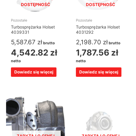
DOSTĘPNOŚĆ
DOSTĘPNOŚĆ
Pozostałe
Pozostałe
Turbosprężarka Holset
Turbosprężarka Holset
4039331
4031292
5,587.67
zł
2,198.70
zł
brutto
brutto
4,542.82
zł
1,787.56
zł
netto
netto
Dowiedz się więcej
Dowiedz się więcej
ZAPYTAJ O CENĘ I
ZAPYTAJ O CENĘ I