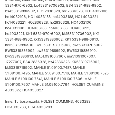
5331-970-6902, bs453319706902, BS4 5331-988-6902,
bs453319886902, HO1 2836328, ho12836328, HO1 4032106,
ho14032106, HO1 4033188, ho14033188, HO1 4033221,
ho14033221, HO2836328, ho2836328, HO4032106,
ho4032106, HO4033188, ho4033188, HO4033221,
ho4033221, KK1 5331-970-6902, kk153319706902, KK1
5331-988-6902, kk153319886902, KK1 5331-988-6910,
kk153319886910, BWT5331-970-6902, bwt53319706902,
BW53319886902, bw53319886902, BW53319886910,
bw53319886910, MA51.09100.7607, ma51091007607,
17277007, BS4 2836328, bs42836328, KK53319716902,
kk53319716902, MAHLE 51.09100.7487, MAHLE
51.09100.7495, MAHLE 51.09100.7516, MAHLE 51.09100.7525,
MAHLE 51.09100.7541, MAHLE 51.09100.7606, MAHLE
51.09100.7607, MAHLE 51.09100.7764, HOLSET CUMMINS
4033327, HO4033327
Inne: Turbosprężarki, HOLSET CUMMINS, 4033283,
HO4033283, HO4 4033283