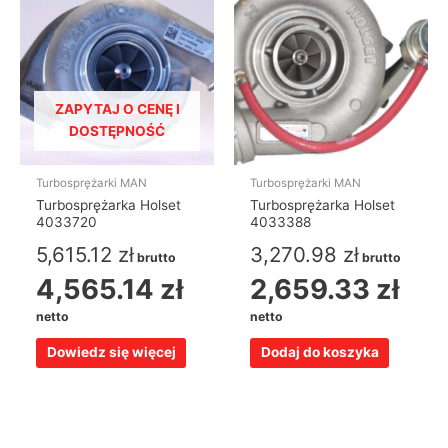
ZAPYTAJ O CENĘ I
DOSTĘPNOŚĆ
Turbosprężarki MAN
Turbosprężarki MAN
Turbosprężarka Holset
Turbosprężarka Holset
4033720
4033388
5,615.12
zł
3,270.98
zł
brutto
brutto
4,565.14
zł
2,659.33
zł
netto
netto
Dowiedz się więcej
Dodaj do koszyka