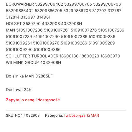
BORGWARNER 53299706402 53299706705 53299706706
53299886402 53299886705 53299886706 312702 312787
312814 313697 314981
HOLSET 3580790 4032908 4032908H
MAN 51091007236 51091007261 51091007276 51091007286
51091007289 51091007290 51091007386 51091009236
51091009261 51091009276 51091009286 51091009289
51091009290 51091009386
SCHLÜTTER TURBOLADER 18600130 18600220 18603970
WILMINK GROUP 4032908H
Do silnika MAN D2865LF
Dostawa 24h
Zapytaj o cenę i dostępność
SKU:
HO4 4032908
Kategoria:
Turbosprężarki MAN