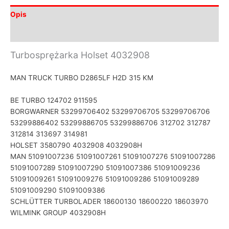
Opis
Informacje dodatkowe
Turbosprężarka Holset 4032908
MAN TRUCK TURBO D2865LF H2D 315 KM
BE TURBO 124702 911595
BORGWARNER 53299706402 53299706705 53299706706
53299886402 53299886705 53299886706 312702 312787
312814 313697 314981
HOLSET 3580790 4032908 4032908H
MAN 51091007236 51091007261 51091007276 51091007286
51091007289 51091007290 51091007386 51091009236
51091009261 51091009276 51091009286 51091009289
51091009290 51091009386
SCHLÜTTER TURBOLADER 18600130 18600220 18603970
WILMINK GROUP 4032908H