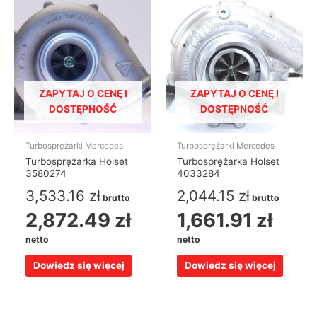
ZAPYTAJ O CENĘ I
ZAPYTAJ O CENĘ I
DOSTĘPNOŚĆ
DOSTĘPNOŚĆ
Turbosprężarki Mercedes
Turbosprężarki Mercedes
Turbosprężarka Holset
Turbosprężarka Holset
3580274
4033284
3,533.16
zł
2,044.15
zł
brutto
brutto
2,872.49
zł
1,661.91
zł
netto
netto
Dowiedz się więcej
Dowiedz się więcej