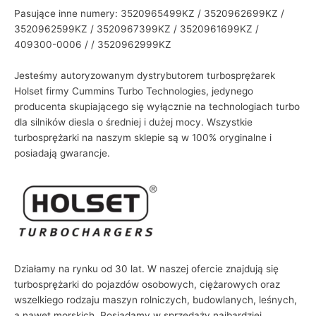
Pasujące inne numery: 3520965499KZ / 3520962699KZ /
3520962599KZ / 3520967399KZ / 3520961699KZ /
409300-0006 / / 3520962999KZ
Jesteśmy autoryzowanym dystrybutorem turbosprężarek
Holset firmy Cummins Turbo Technologies, jedynego
producenta skupiającego się wyłącznie na technologiach turbo
dla silników diesla o średniej i dużej mocy. Wszystkie
turbosprężarki na naszym sklepie są w 100% oryginalne i
posiadają gwarancje.
Działamy na rynku od 30 lat. W naszej ofercie znajdują się
turbosprężarki do pojazdów osobowych, ciężarowych oraz
wszelkiego rodzaju maszyn rolniczych, budowlanych, leśnych,
a nawet morskich. Posiadamy w sprzedaży najbardziej