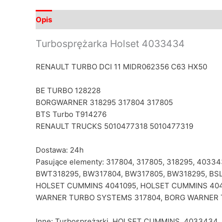
Opis
Informacje dodatkowe
Turbosprężarka Holset 4033434
RENAULT TURBO DCI 11 MIDR062356 C63 HX50
BE TURBO 128228
BORGWARNER 318295 317804 317805
BTS Turbo T914276
RENAULT TRUCKS 5010477318 5010477319
Dostawa: 24h
Pasujące elementy: 317804, 317805, 318295, 403
BWT318295, BW317804, BW317805, BW318295, BSL 
HOLSET CUMMINS 4041095, HOLSET CUMMINS 4041
WARNER TURBO SYSTEMS 317804, BORG WARNER 
Inne: Turbosprężarki, HOLSET CUMMINS, 4033434