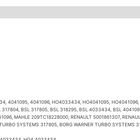
3434, 4041095, 4041096, HO4033434, HO4041095, HO4041096,
317804, BSL 317805, BSL 318295, BSL 4033434, BSL 40410
096, MAHLE 209TC18228000, RENAULT 5001861307, RENAUL
TURBO SYSTEMS 317805, BORG WARNER TURBO SYSTEMS 3
, 4033434, HO4 4033434