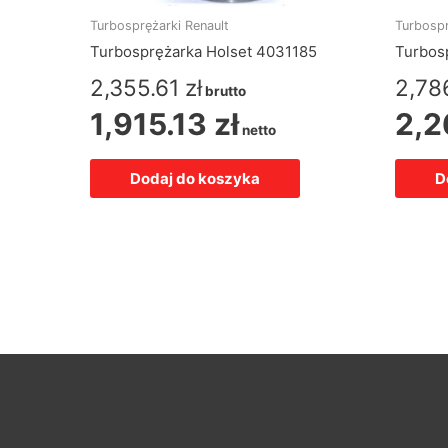
Turbosprężarki Renault
Turbospr
Turbosprężarka Holset 4031185
Turbos
2,355.61
zł
2,78
brutto
1,915.13
zł
2,2
netto
Dodaj do koszyka
D