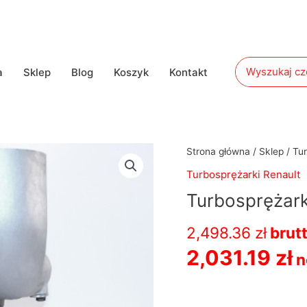
Search
a
Sklep
Blog
Koszyk
Kontakt
for:
ilość
Strona główna
/
Sklep
/
Tur
Turbosprężarka
Turbosprężarki Renault
Holset
Turbosprężar
4033434
2,498.36
zł
brut
2,031.19
zł
n