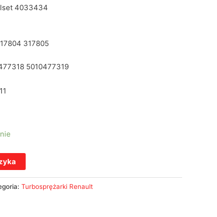
olset 4033434
17804 317805
477318 5010477319
11
nie
szyka
egoria:
Turbosprężarki Renault