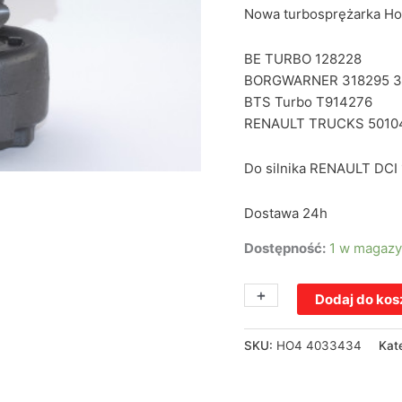
Nowa turbosprężarka H
BE TURBO 128228
BORGWARNER 318295 3
BTS Turbo T914276
RENAULT TRUCKS 5010
Do silnika RENAULT DCI 
Dostawa 24h
Dostępność:
1 w magazy
+
-
Dodaj do ko
SKU:
HO4 4033434
Kat