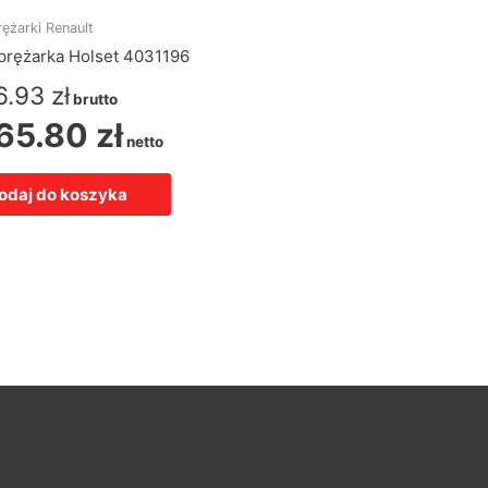
ężarki Renault
prężarka Holset 4031196
6.93
zł
brutto
65.80
zł
netto
odaj do koszyka
Pomoc