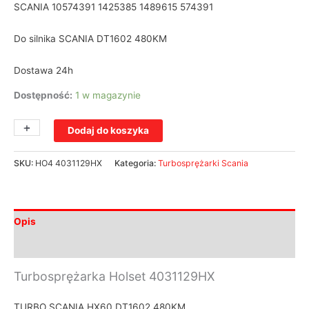
SCANIA 10574391 1425385 1489615 574391
Do silnika SCANIA DT1602 480KM
Dostawa 24h
Dostępność:
1 w magazynie
+
-
Dodaj do koszyka
SKU:
HO4 4031129HX
Kategoria:
Turbosprężarki Scania
Opis
Informacje dodatkowe
Turbosprężarka Holset 4031129HX
TURBO SCANIA HX60 DT1602 480KM