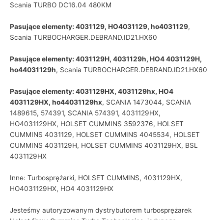
Scania TURBO DC16.04 480KM
Pasujące elementy: 4031129, HO4031129, ho4031129
,
Scania TURBOCHARGER.DEBRAND.ID21.HX60
Pasujące elementy: 4031129H, 4031129h, HO4 4031129H,
ho44031129h
, Scania TURBOCHARGER.DEBRAND.ID21.HX60
Pasujące elementy: 4031129HX, 4031129hx, HO4
4031129HX, ho44031129hx
, SCANIA 1473044, SCANIA
1489615, 574391, SCANIA 574391, 4031129HX,
HO4031129HX, HOLSET CUMMINS 3592376, HOLSET
CUMMINS 4031129, HOLSET CUMMINS 4045534, HOLSET
CUMMINS 4031129H, HOLSET CUMMINS 4031129HX, BSL
4031129HX
Inne: Turbosprężarki, HOLSET CUMMINS, 4031129HX,
HO4031129HX, HO4 4031129HX
Jesteśmy autoryzowanym dystrybutorem turbosprężarek