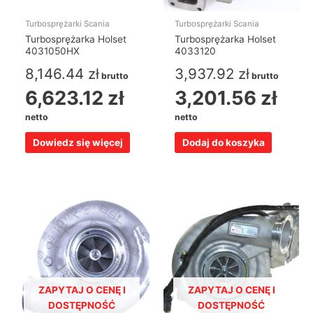
Turbosprężarki Scania
Turbosprężarki Scania
Turbosprężarka Holset
Turbosprężarka Holset
4031050HX
4033120
8,146.44
zł
3,937.92
zł
brutto
brutto
6,623.12
zł
3,201.56
zł
netto
netto
Dowiedz się więcej
Dodaj do koszyka
ZAPYTAJ O CENĘ I
ZAPYTAJ O CENĘ I
DOSTĘPNOŚĆ
DOSTĘPNOŚĆ