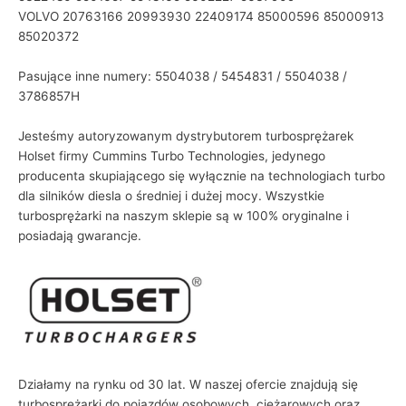
VOLVO 20763166 20993930 22409174 85000596 85000913
85020372
Pasujące inne numery: 5504038 / 5454831 / 5504038 /
3786857H
Jesteśmy autoryzowanym dystrybutorem turbosprężarek
Holset firmy Cummins Turbo Technologies, jedynego
producenta skupiającego się wyłącznie na technologiach turbo
dla silników diesla o średniej i dużej mocy. Wszystkie
turbosprężarki na naszym sklepie są w 100% oryginalne i
posiadają gwarancje.
Działamy na rynku od 30 lat. W naszej ofercie znajdują się
turbosprężarki do pojazdów osobowych, ciężarowych oraz