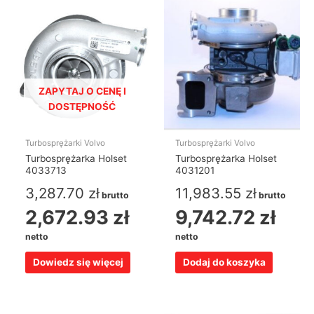
ZAPYTAJ O CENĘ I
DOSTĘPNOŚĆ
Turbosprężarki Volvo
Turbosprężarki Volvo
Turbosprężarka Holset
Turbosprężarka Holset
4033713
4031201
3,287.70
zł
11,983.55
zł
brutto
brutto
2,672.93
zł
9,742.72
zł
netto
netto
Dowiedz się więcej
Dodaj do koszyka