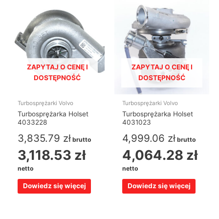
ZAPYTAJ O CENĘ I
ZAPYTAJ O CENĘ I
DOSTĘPNOŚĆ
DOSTĘPNOŚĆ
Turbosprężarki Volvo
Turbosprężarki Volvo
Turbosprężarka Holset
Turbosprężarka Holset
4033228
4031023
3,835.79
zł
4,999.06
zł
brutto
brutto
3,118.53
zł
4,064.28
zł
netto
netto
Dowiedz się więcej
Dowiedz się więcej