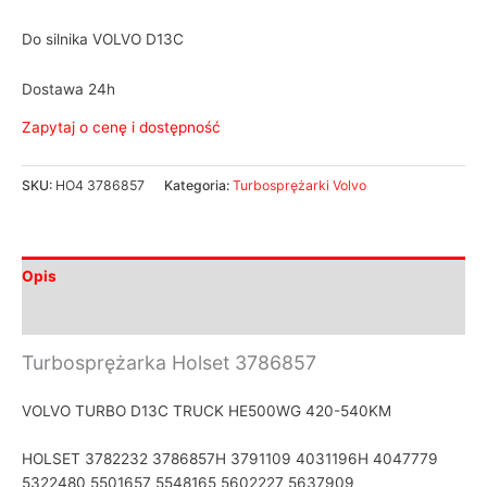
Do silnika VOLVO D13C
Dostawa 24h
Zapytaj o cenę i dostępność
SKU:
HO4 3786857
Kategoria:
Turbosprężarki Volvo
Opis
Informacje dodatkowe
Turbosprężarka Holset 3786857
VOLVO TURBO D13C TRUCK HE500WG 420-540KM
HOLSET 3782232 3786857H 3791109 4031196H 4047779
5322480 5501657 5548165 5602227 5637909