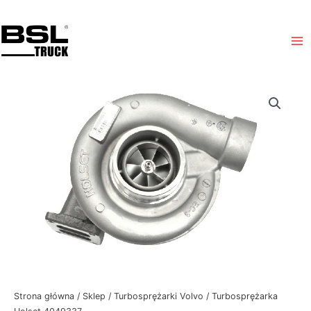
Przejdź
Ma
do
Me
treści
ilość
Turbosprężarka
Holset
4049337
Strona główna
/
Sklep
/
Turbosprężarki Volvo
/ Turbosprężarka