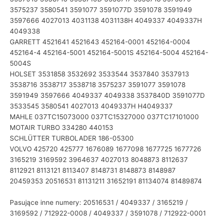
3575237 3580541 3591077 3591077D 3591078 3591949
3597666 4027013 4031138 4031138H 4049337 4049337H
4049338
GARRETT 4521641 4521643 452164-0001 452164-0004
452164-4 452164-5001 452164-5001S 452164-5004 452164-
5004S
HOLSET 3531858 3532692 3533544 3537840 3537913
3538716 3538717 3538718 3575237 3591077 3591078
3591949 3597666 4049337 4049338 3537840D 3591077D
3533545 3580541 4027013 4049337H H4049337
MAHLE 037TC15073000 037TC15327000 037TC17101000
MOTAIR TURBO 334280 440153
SCHLÜTTER TURBOLADER 186-05300
VOLVO 425720 425777 1676089 1677098 1677725 1677726
3165219 3169592 3964637 4027013 8048873 8112637
8112921 8113121 8113407 8148731 8148873 8148987
20459353 20516531 81131211 31652191 81134074 81489874
Pasujące inne numery: 20516531 / 4049337 / 3165219 /
3169592 / 712922-0008 / 4049337 / 3591078 / 712922-0001