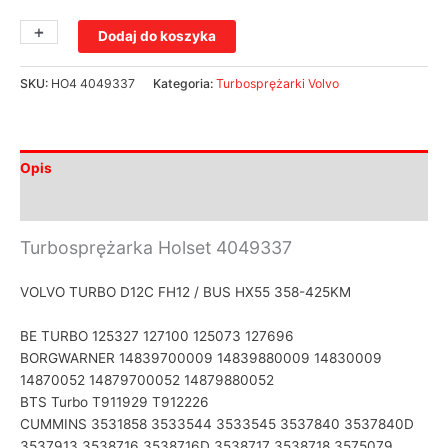
+
-
Dodaj do koszyka
SKU:
HO4 4049337
Kategoria:
Turbosprężarki Volvo
Opis
Informacje dodatkowe
Turbosprężarka Holset 4049337
VOLVO TURBO D12C FH12 / BUS HX55 358-425KM
BE TURBO 125327 127100 125073 127696
BORGWARNER 14839700009 14839880009 14830009
14870052 14879700052 14879880052
BTS Turbo T911929 T912226
CUMMINS 3531858 3533544 3533545 3537840 3537840D
3537913 3538716 3538716D 3538717 3538718 3575079