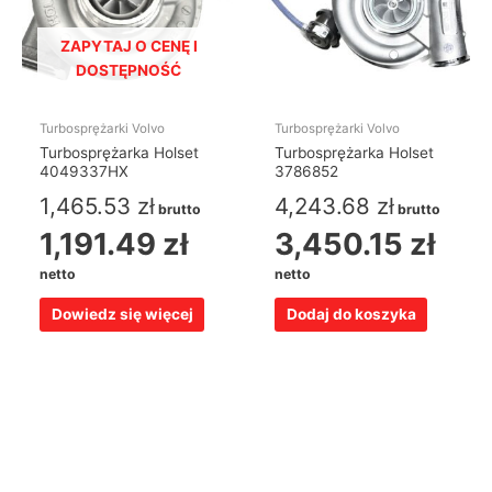
ZAPYTAJ O CENĘ I
DOSTĘPNOŚĆ
Turbosprężarki Volvo
Turbosprężarki Volvo
Turbosprężarka Holset
Turbosprężarka Holset
4049337HX
3786852
1,465.53
zł
4,243.68
zł
brutto
brutto
1,191.49
zł
3,450.15
zł
netto
netto
Dowiedz się więcej
Dodaj do koszyka