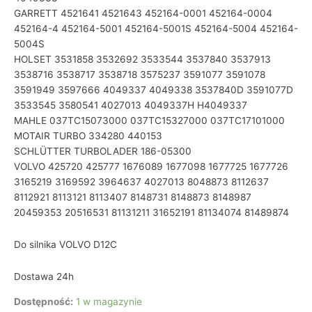
GARRETT 4521641 4521643 452164-0001 452164-0004
452164-4 452164-5001 452164-5001S 452164-5004 452164-
5004S
HOLSET 3531858 3532692 3533544 3537840 3537913
3538716 3538717 3538718 3575237 3591077 3591078
3591949 3597666 4049337 4049338 3537840D 3591077D
3533545 3580541 4027013 4049337H H4049337
MAHLE 037TC15073000 037TC15327000 037TC17101000
MOTAIR TURBO 334280 440153
SCHLÜTTER TURBOLADER 186-05300
VOLVO 425720 425777 1676089 1677098 1677725 1677726
3165219 3169592 3964637 4027013 8048873 8112637
8112921 8113121 8113407 8148731 8148873 8148987
20459353 20516531 81131211 31652191 81134074 81489874
Do silnika VOLVO D12C
Dostawa 24h
Dostępność:
1 w magazynie