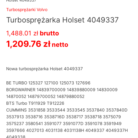
Holset 4049337
Turbosprężarki Volvo
Turbosprężarka Holset 4049337
1,488.01
zł
brutto
1,209.76
zł
netto
Nowa turbosprężarka Holset 4049337
BE TURBO 125327 127100 125073 127696
BORGWARNER 14839700009 14839880009 14830009
14870052 14879700052 14879880052
BTS Turbo T911929 T912226
CUMMINS 3531858 3533544 3533545 3537840 3537840D
3537913 3538716 3538716D 3538717 3538718 3575079
3575237 3580541 3591077 3591077D 3591078 3591949
3597666 4027013 4031138 4031138H 4049337 4049337H
4049338