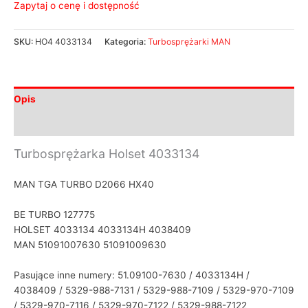
Zapytaj o cenę i dostępność
SKU:
HO4 4033134
Kategoria:
Turbosprężarki MAN
Opis
Informacje dodatkowe
Turbosprężarka Holset 4033134
MAN TGA TURBO D2066 HX40
BE TURBO 127775
HOLSET 4033134 4033134H 4038409
MAN 51091007630 51091009630
Pasujące inne numery: 51.09100-7630 / 4033134H /
4038409 / 5329-988-7131 / 5329-988-7109 / 5329-970-7109
/ 5329-970-7116 / 5329-970-7122 / 5329-988-7122