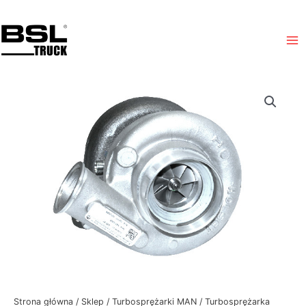
Przejdź
Ma
do
Me
treści
Strona główna
/
Sklep
/
Turbosprężarki MAN
/ Turbosprężarka