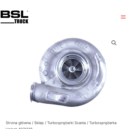
Przejdź
Ma
do
Me
treści
Strona główna
/
Sklep
/
Turbosprężarki Scania
/ Turbosprężarka