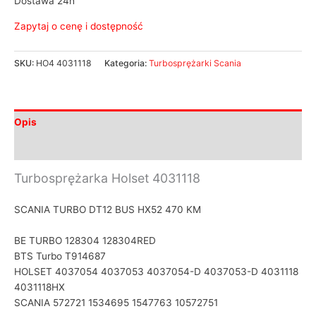
Dostawa 24h
Zapytaj o cenę i dostępność
SKU:
HO4 4031118
Kategoria:
Turbosprężarki Scania
Opis
Informacje dodatkowe
Turbosprężarka Holset 4031118
SCANIA TURBO DT12 BUS HX52 470 KM
BE TURBO 128304 128304RED
BTS Turbo T914687
HOLSET 4037054 4037053 4037054-D 4037053-D 4031118
4031118HX
SCANIA 572721 1534695 1547763 10572751