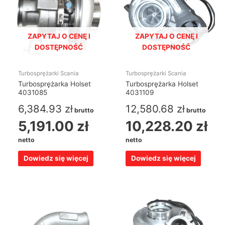
ZAPYTAJ O CENĘ I
ZAPYTAJ O CENĘ I
DOSTĘPNOŚĆ
DOSTĘPNOŚĆ
Turbosprężarki Scania
Turbosprężarki Scania
Turbosprężarka Holset
Turbosprężarka Holset
4031085
4031109
6,384.93
zł
12,580.68
zł
brutto
brutto
5,191.00
zł
10,228.20
zł
netto
netto
Dowiedz się więcej
Dowiedz się więcej