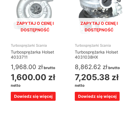
ZAPYTAJ O CENĘ I
ZAPYTAJ O CENĘ I
DOSTĘPNOŚĆ
DOSTĘPNOŚĆ
Turbosprężarki Scania
Turbosprężarki Scania
Turbosprężarka Holset
Turbosprężarka Holset
4033711
4031038HX
1,968.00
zł
8,862.62
zł
brutto
brutto
1,600.00
zł
7,205.38
zł
netto
netto
Dowiedz się więcej
Dowiedz się więcej