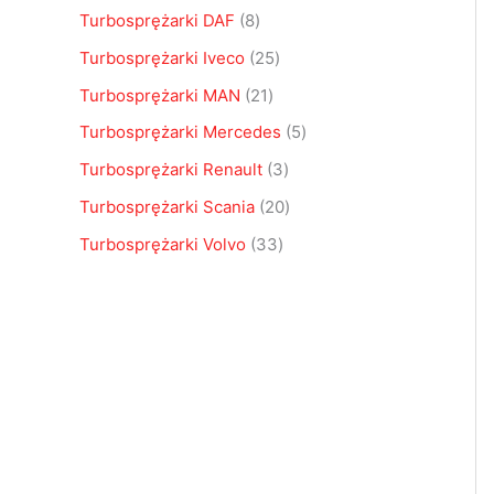
u
k
u
u
u
k
u
k
u
Turbosprężarki DAF
8
k
t
k
k
k
t
k
t
k
Turbosprężarki Iveco
25
t
ó
t
t
t
y
t
ó
t
Turbosprężarki MAN
21
ó
w
ó
ó
y
ó
w
ó
Turbosprężarki Mercedes
5
w
w
w
w
w
Turbosprężarki Renault
3
Turbosprężarki Scania
20
Turbosprężarki Volvo
33