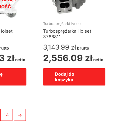
NOŚĆ
Turbosprężarki Iveco
Holset
Turbosprężarka Holset
3786811
3,143.99
zł
rutto
brutto
93
zł
2,556.09
zł
netto
netto
ię
Dodaj do
koszyka
14
→