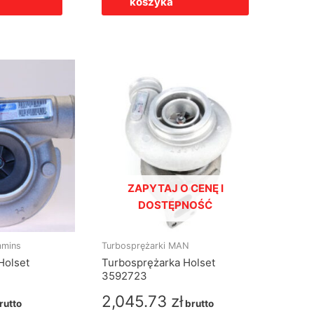
koszyka
ZAPYTAJ O CENĘ I
DOSTĘPNOŚĆ
mmins
Turbosprężarki MAN
Holset
Turbosprężarka Holset
3592723
2,045.73
zł
rutto
brutto