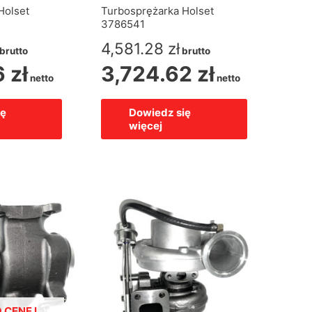
Holset
Turbosprężarka Holset
3786541
4,581.28
zł
brutto
brutto
6
zł
3,724.62
zł
netto
netto
ię
Dowiedz się
więcej
 CENĘ I