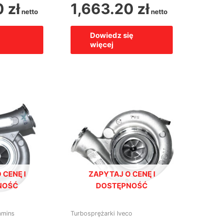
0
zł
1,663.20
zł
netto
netto
Dowiedz się
więcej
 CENĘ I
ZAPYTAJ O CENĘ I
NOŚĆ
DOSTĘPNOŚĆ
mmins
Turbosprężarki Iveco