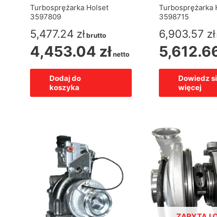
Turbosprężarka Holset
Turbosprężarka 
3597809
3598715
5,477.24
zł
6,903.57
zł
brutto
4,453.04
zł
5,612.6
netto
Dodaj do
Dowiedz s
koszyka
więcej
ZAPYTAJ O