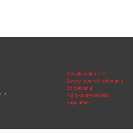
Pomoc
Wysyłka i płatność
Zwroty towaru i reklamacje
Do pobrania
 17
Polityka prywatności
Regulamin