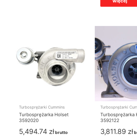
więcej
Turbosprężarki Cummins
Turbosprężarki Cu
Turbosprężarka Holset
Turbosprężarka 
3592020
3592122
5,494.74
zł
3,811.89
zł
brutto
b