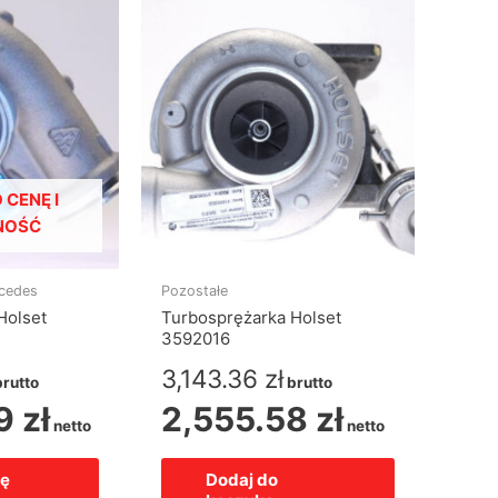
 CENĘ I
NOŚĆ
rcedes
Pozostałe
Holset
Turbosprężarka Holset
3592016
3,143.36
zł
brutto
brutto
49
zł
2,555.58
zł
netto
netto
ię
Dodaj do