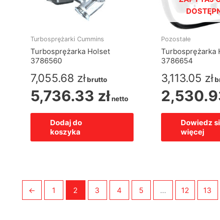
DOSTĘP
Turbosprężarki Cummins
Pozostałe
Turbosprężarka Holset
Turbosprężarka 
3786560
3786654
7,055.68
zł
3,113.05
zł
brutto
b
5,736.33
zł
2,530.
netto
Dodaj do
Dowiedz s
koszyka
więcej
←
1
2
3
4
5
…
12
13