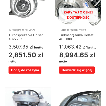
ZAPYTAJ O CENĘ I
DOSTĘPNOŚĆ
Turbosprężarki MAN
Turbosprężarki Volvo
Turbosprężarka Holset
Turbosprężarka Holset
4027787
4031000
3,507.35
zł
11,063.42
zł
brutto
brutto
2,851.50
zł
8,994.65
zł
netto
netto
Dodaj do koszyka
Dowiedz się więcej