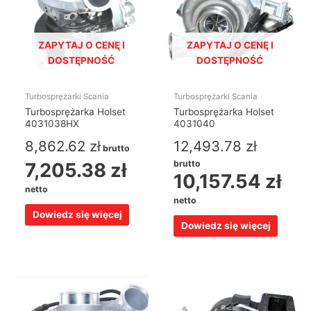
ZAPYTAJ O CENĘ I
ZAPYTAJ O CENĘ I
DOSTĘPNOŚĆ
DOSTĘPNOŚĆ
Turbosprężarki Scania
Turbosprężarki Scania
Turbosprężarka Holset
Turbosprężarka Holset
4031038HX
4031040
8,862.62
zł
12,493.78
zł
brutto
7,205.38
zł
brutto
10,157.54
zł
netto
netto
Dowiedz się więcej
Dowiedz się więcej