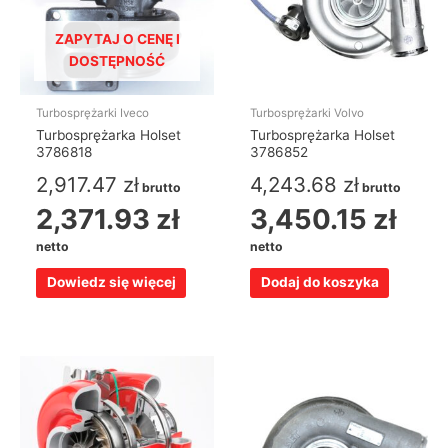
ZAPYTAJ O CENĘ I
DOSTĘPNOŚĆ
Turbosprężarki Iveco
Turbosprężarki Volvo
Turbosprężarka Holset
Turbosprężarka Holset
3786818
3786852
2,917.47
zł
4,243.68
zł
brutto
brutto
2,371.93
zł
3,450.15
zł
netto
netto
Dowiedz się więcej
Dodaj do koszyka