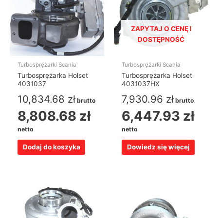
ZAPYTAJ O CENĘ I
DOSTĘPNOŚĆ
Turbosprężarki Scania
Turbosprężarki Scania
Turbosprężarka Holset
Turbosprężarka Holset
4031037
4031037HX
10,834.68
zł
7,930.96
zł
brutto
brutto
8,808.68
zł
6,447.93
zł
netto
netto
Dodaj do koszyka
Dowiedz się więcej