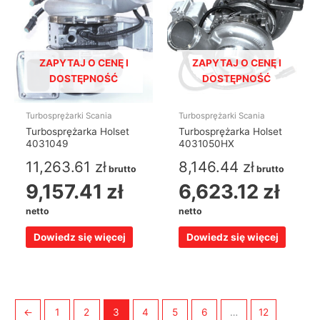
ZAPYTAJ O CENĘ I
ZAPYTAJ O CENĘ I
DOSTĘPNOŚĆ
DOSTĘPNOŚĆ
Turbosprężarki Scania
Turbosprężarki Scania
Turbosprężarka Holset
Turbosprężarka Holset
4031049
4031050HX
11,263.61
zł
8,146.44
zł
brutto
brutto
9,157.41
zł
6,623.12
zł
netto
netto
Dowiedz się więcej
Dowiedz się więcej
←
1
2
3
4
5
6
…
12