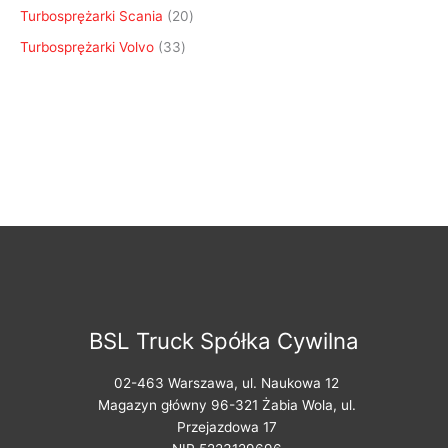
Turbosprężarki Scania
20
Turbosprężarki Volvo
33
BSL Truck Spółka Cywilna
02-463 Warszawa, ul. Naukowa 12
Magazyn główny 96-321 Żabia Wola, ul.
Przejazdowa 17